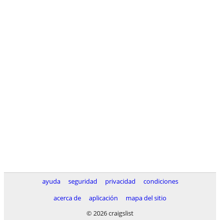
ayuda
seguridad
privacidad
condiciones
acerca de
aplicación
mapa del sitio
© 2026 craigslist