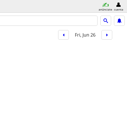
anúnciate
cuenta
Fri, Jun 26